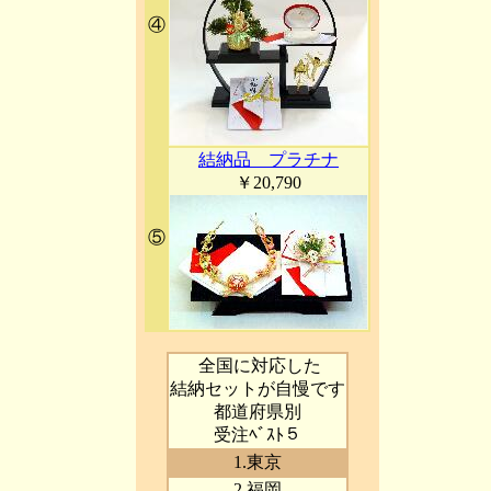
④
結納品 プラチナ
￥20,790
⑤
全国に対応した
結納セットが自慢です
都道府県別
受注ﾍﾞｽﾄ５
1.東京
2.福岡