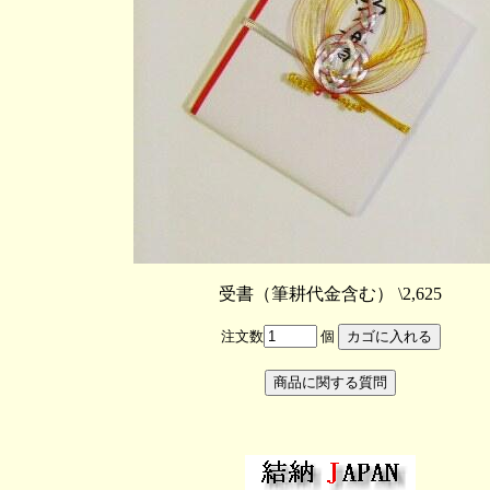
受書（筆耕代金含む） \2,625
注文数
個