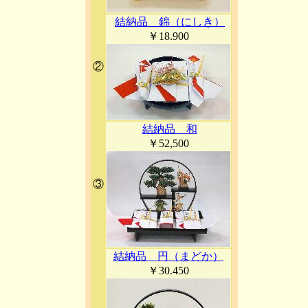
結納品 錦（にしき）
￥18.900
②
結納品 和
￥52,500
③
結納品 円（まどか）
￥30.450