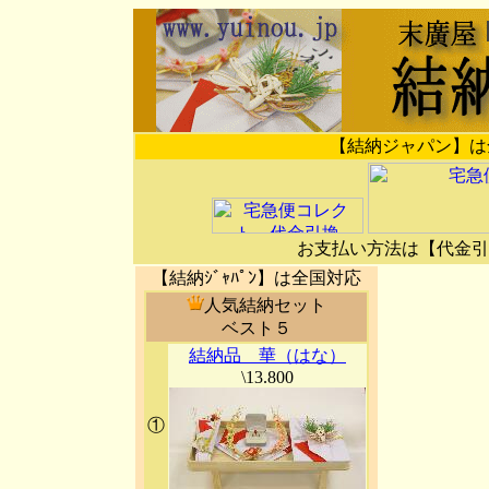
【結納ジャパン】は
お支払い方法は【代金引
【結納ｼﾞｬﾊﾟﾝ】は全国対応
人気結納セット
ベスト５
結納品 華（はな）
\13.800
①