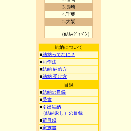
3.長崎
4.千葉
5.大阪
（結納ｼﾞｬﾊﾟﾝ）
結納について
■
結納ってなに？
■
お作法
■
結納 納め方
■
結納 受け方
目録
■
結納の目録
■
受書
■
引出結納
（結納返し）の目録
■
荷目録
■
家族書