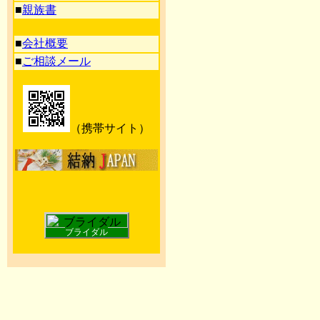
■
親族書
■
会社概要
■
ご相談メール
（携帯サイト）
ブライダル