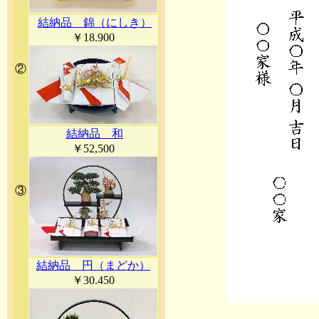
結納品 錦（にしき）
￥18.900
②
結納品 和
￥52,500
③
結納品 円（まどか）
￥30.450