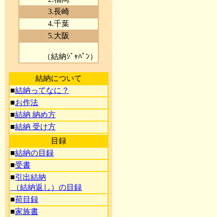
3.長崎
4.千葉
5.大阪
（結納ｼﾞｬﾊﾟﾝ）
結納について
■
結納ってなに？
■
お作法
■
結納 納め方
■
結納 受け方
目録
■
結納の目録
■
受書
■
引出結納
（結納返し）の目録
■
荷目録
■
家族書