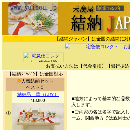
【結納ジャパン】は全国の結納に対
お支払い方法は【代金引換】【銀行振込
【結納ｼﾞｬﾊﾟﾝ】は全国対応
人気結納セット
ベスト５
結納品 華（はな）
■地方によって基本的な品
\13.800
入します。
■ご両家の名は名字で記入
①
ーム、関西地方では親同士