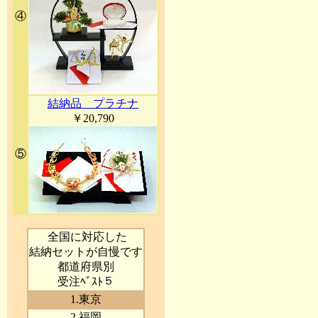
④
結納品 プラチナ
￥20,790
⑤
全国に対応した
結納セットが自慢です
都道府県別
受注ﾍﾞｽﾄ５
1.東京
2.福岡